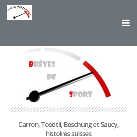
Su
L'e
Carron, Toedtli, Boschung et Saucy,
histoires suisses