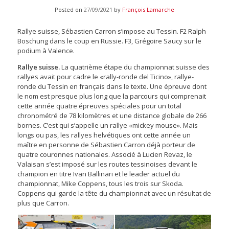
Posted on
27/09/2021
by
François Lamarche
Rallye suisse, Sébastien Carron s’impose au Tessin. F2 Ralph
Boschung dans le coup en Russie. F3, Grégoire Saucy sur le
podium à Valence.
Rallye suisse.
La quatrième étape du championnat suisse des
rallyes avait pour cadre le «rally-ronde del Ticino», rallye-
ronde du Tessin en français dans le texte. Une épreuve dont
le nom est presque plus long que la parcours qui comprenait
cette année quatre épreuves spéciales pour un total
chronométré de 78 kilomètres et une distance globale de 266
bornes. C’est qui s’appelle un rallye «mickey mouse». Mais
longs ou pas, les rallyes helvétiques ont cette année un
maître en personne de Sébastien Carron déjà porteur de
quatre couronnes nationales. Associé à Lucien Revaz, le
Valaisan s’est imposé sur les routes tessinoises devant le
champion en titre Ivan Ballinari et le leader actuel du
championnat, Mike Coppens, tous les trois sur Skoda.
Coppens qui garde la tête du championnat avec un résultat de
plus que Carron.