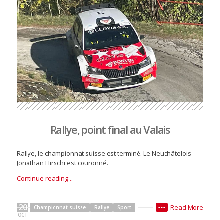
Rallye, point final au Valais
Rallye, le championnat suisse est terminé. Le Neuchâtelois
Jonathan Hirschi est couronné.
Continue reading ..
20
Read More
Championnat suisse
Rallye
Sport
•••
OCT