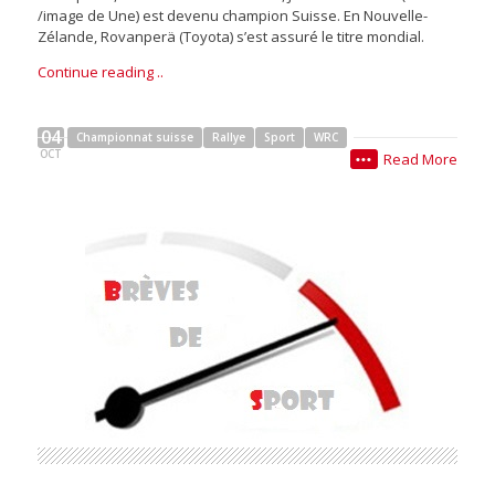
/image de Une) est devenu champion Suisse. En Nouvelle-
Zélande, Rovanperä (Toyota) s’est assuré le titre mondial.
Continue reading ..
04
Championnat suisse
Rallye
Sport
WRC
OCT
Read More
•••