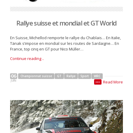
Rallye suisse et mondial et GT World
En Suisse, Michellod remporte le rallye du Chablais… En Italie,
Tänak s’impose en mondial sur les routes de Sardaigne… En
France, top cinq en GT pour Nico Müller…
Continue reading ..
06
Championnat suisse
GT
Rallye
Sport
WRC
JUIN
Read More
•••