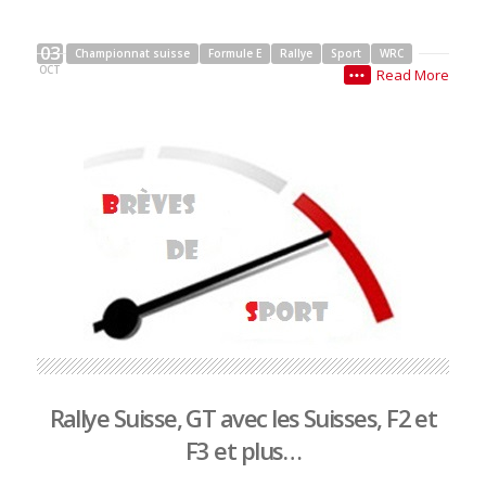
03
Championnat suisse
Formule E
Rallye
Sport
WRC
OCT
Read More
•••
Rallye Suisse, GT avec les Suisses, F2 et
F3 et plus…