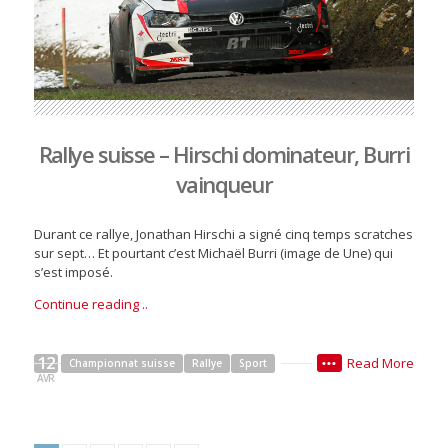
Rallye suisse – Hirschi dominateur, Burri
vainqueur
Durant ce rallye, Jonathan Hirschi a signé cinq temps scratches
sur sept… Et pourtant c’est Michaël Burri (image de Une) qui
s’est imposé.
Continue reading ..
12
Read More
Championnat suisse
Rallye
Sport
•••
AVR