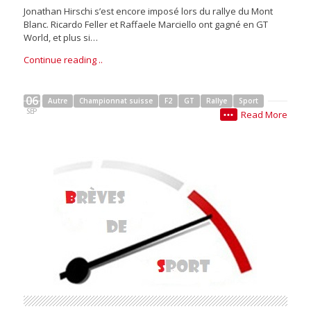
Jonathan Hirschi s’est encore imposé lors du rallye du Mont
Blanc. Ricardo Feller et Raffaele Marciello ont gagné en GT
World, et plus si…
Continue reading ..
06
Autre
Championnat suisse
F2
GT
Rallye
Sport
SEP
Read More
•••