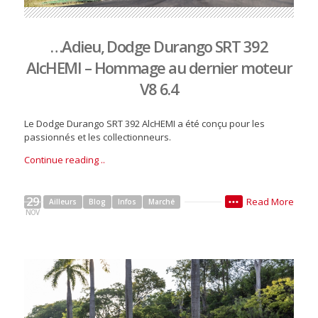
…Adieu, Dodge Durango SRT 392
AlcHEMI – Hommage au dernier moteur
V8 6.4
Le Dodge Durango SRT 392 AlcHEMI a été conçu pour les
passionnés et les collectionneurs.
Continue reading ..
29
Read More
Ailleurs
Blog
Infos
Marché
•••
NOV