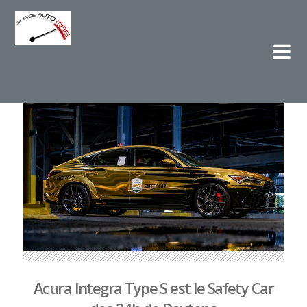
Su
L'e
Acura Integra Type S est le Safety Car