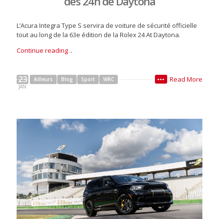
des 24h de Daytona
L’Acura Integra Type S servira de voiture de sécurité officielle
tout au long de la 63e édition de la Rolex 24 At Daytona.
Continue reading ..
23
Read More
Ailleurs
Blog
Sport
WRC
•••
JAN