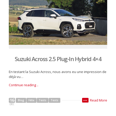
Suzuki Across 2.5 Plug-In Hybrid 4×4
En testant la Suzuki Across, nous avons eu une impression de
déjà vu…
Continue reading ..
16
Read More
Blog
Félix
Tests
Tests
•••
DÉC