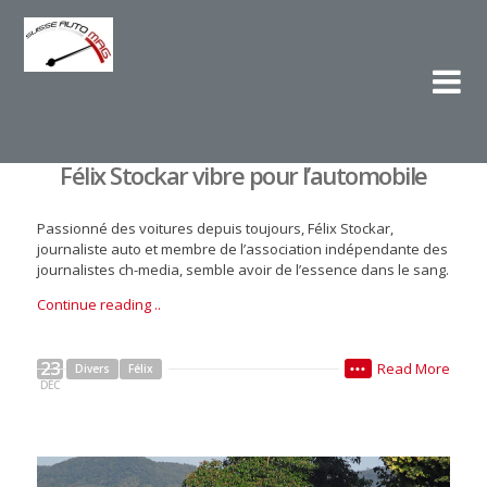
Su
L'e
Félix Stockar vibre pour l’automobile
Passionné des voitures depuis toujours, Félix Stockar,
journaliste auto et membre de l’association indépendante des
journalistes ch-media, semble avoir de l’essence dans le sang.
Continue reading ..
23
Read More
Divers
Félix
•••
DÉC