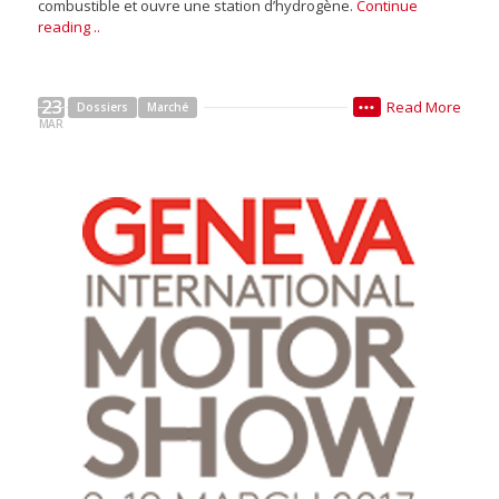
combustible et ouvre une station d’hydrogène.
Continue
reading ..
23
Read More
Dossiers
Marché
•••
MAR