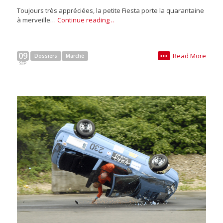
Toujours très appréciées, la petite Fiesta porte la quarantaine
à merveille…
Continue reading ..
09
Read More
Dossiers
Marché
•••
SEP