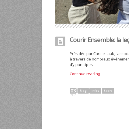
Courir Ensemble: la le
Présidée par Carole Lauk, l’assoc
à travers de nombreux événements
d’y participer.
Continue reading ..
03
Blog
Infos
Sport
SEP