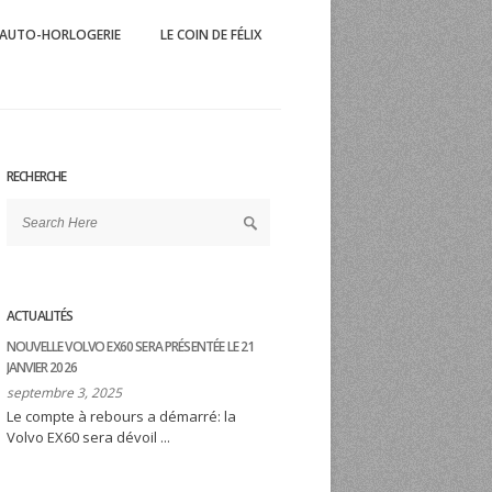
AUTO-HORLOGERIE
LE COIN DE FÉLIX
 Mag
'automobile et du sport éponyme
RECHERCHE
ACTUALITÉS
NOUVELLE VOLVO EX60 SERA PRÉSENTÉE LE 21
JANVIER 2026
septembre 3, 2025
Le compte à rebours a démarré: la
Volvo EX60 sera dévoil ...