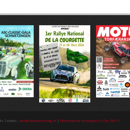
és. Contact :
sam@suisseautomag.ch
|
Maintenance technique Co-Dec Sàrl IT