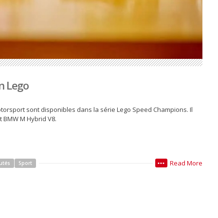
n Lego
orsport sont disponibles dans la série Lego Speed Champions. Il
t BMW M Hybrid V8.
Read More
utés
Sport
•••