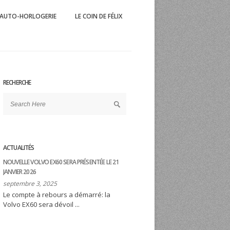
AUTO-HORLOGERIE
LE COIN DE FÉLIX
 Mag
'automobile et du sport éponyme
RECHERCHE
ACTUALITÉS
NOUVELLE VOLVO EX60 SERA PRÉSENTÉE LE 21
JANVIER 2026
septembre 3, 2025
Le compte à rebours a démarré: la
Volvo EX60 sera dévoil ...