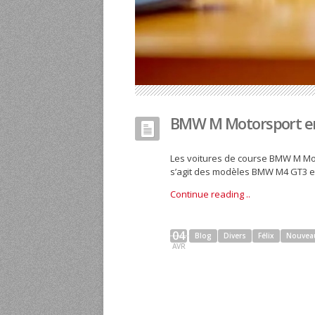
BMW M Motorsport e
Les voitures de course BMW M Mot
s’agit des modèles BMW M4 GT3 e
Continue reading ..
04
Blog
Divers
Félix
Nouvea
AVR