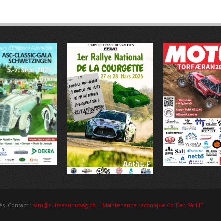
és. Contact :
sam@suisseautomag.ch
|
Maintenance technique Co-Dec Sàrl IT