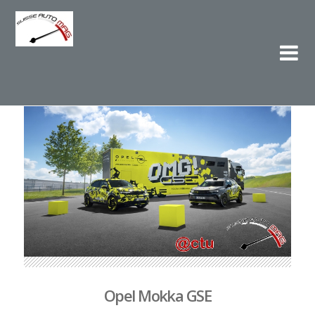
Su
L'e
Opel Mokka GSE