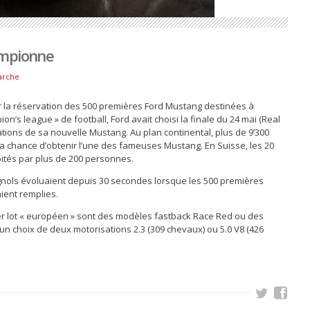
ampionne
arche
er la réservation des 500 premières Ford Mustang destinées à
n’s league » de football, Ford avait choisi la finale du 24 mai (Real
vations de sa nouvelle Mustang. Au plan continental, plus de 9’300
r la chance d’obtenir l’une des fameuses Mustang. En Suisse, les 20
ités par plus de 200 personnes.
nols évoluaient depuis 30 secondes lorsque les 500 premières
aient remplies.
r lot « européen » sont des modèles fastback Race Red ou des
un choix de deux motorisations 2.3 (309 chevaux) ou 5.0 V8 (426