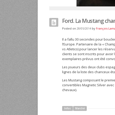
Ford. La Mustang ch
Posted on
28/05/2014
by
François Lam
Il a fallu 30 secondes pour boucl
l’Europe.
Partenaire de la « Champio
vs Atletico) pour lancer les réser
clients se sont inscrits pour avoi
exemplaires prévus ont été convo
Les joueurs des deux clubs espag
lignes de la liste des chanceux ét
Les Mustang composant le premie
convertibles Magnetic Silver avec 
chevaux).
Infos
Marché