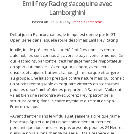
Emil Frey Racing s’acoquine avec
Lamborghini
Posted on
17/06/2019
by
François Lamarche
Début juin à Francorchamps, le tempo est donné par le GT
Open, série dans laquelle roule désormais Emil Frey Racing.
Inutile, ici, de présenter la société Emil Frey dont les centres
automobiles sont connus à travers le pays, voire le monde. Ce
qui l’est moins, par contre, c’est l’engagement de l’importateur
en sport automobile… Avec Jaguar d’abord, avec Lexus
ensuite, et aujourd’hui avec Lamborghini, marque étrangère
au groupe. Une liaison presque contre nature mais qui connaît
un succès remarquable avec quatre victoires en six courses
pour les deux ‘Lambo’ bleues préparées à Safenwil. Voilà qui
valait bien une rencontre avec Lorenz Frey, ‘patron’ de la
structure racing, dans le cadre mythique du circuit de Spa-
Francorchamps.
«Avant d’entrer dans le vif du sujet, j’aimerais dire que j’aime
beaucoup Spa et que j’ai un petit pincement au cœur en
pensant que nous ne serons pas présents pour les 24 Heures
puisque nous avons changé de série… Mais j’espère que