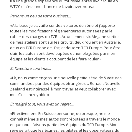
il a une grande expérience du tourisme après avoir roulé en
WTCC et c’est une chance de l’avoir avec nous.»
Parlons un peu de votre business…
«A la base je travaille sur des voitures de série et j’apporte
toutes les modifications réglementaires autorisées par le
cahier des charges du TCR… Actuellement six Megane sorties
de mes ateliers sont sur les circuits, deux roulent en Australie,
deux en TCR Europe de l’Est, et deux en TCR Europe. Pour être
clair, les autos sont développées et homologuées par mon
équipe et les clients s’occupent de les faire rouler.»
Et l’aventure continue…
«Là, nous commençons une nouvelle petite série de 5 voitures
commandées par des équipes étrangères… Renault Nouvelle
Zeeland est intéressé à mon travail et veut collaborer avec
moi. C’est incroyable!»
Et malgré tout, vous avez un regret…
«Effectivement. En Suisse personne, ou presque, ne me
connaît même si mes autos sont réputées à travers le monde
et que nous faisons partie des équipes du TCR Europe. Mon
rêve serait que les écuries, les pilotes et les observateurs du