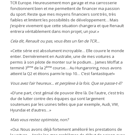
TCR Europe. Heureusement mon garage et ma carrosserie
fonctionnent bien et me permettent de financer ma passion
du sport. Reste que mes moyens financiers sont très, très
faibles et limitent les possibilités de développement… Mais
j’espère vivement que cette situation changera et que Renault
entrera véritablement dans mon projet, un jour.»
Cela dit, Renault ou pas, vous êtes un fan de TCR…
«Cette série est absolument incroyable… Elle couvre le monde
entier. Dernièrement en Australie, une de mes voitures a
permis à son pilote de monter sur le podium… James Moffat a
ème
ème
terminé 3
de la 2
course… Au Hungaroring, nous avons
atteint la Q2 et étions parmi le top 10… C’est fantastique!»
Vous avez l’air heureux… et perplexe à la fois. Que se passe-t-il?
«D’une part, c’est génial de pouvoir être là. De l’autre, c’est très
dur de lutter contre des équipes qui sont largement
soutenues par les usines telles que par exemple, Audi, VW,
Hyundai et d’autres…»
Mais vous restez optimiste, non?
«Oui. Nous avons déjà fortement amélioré les prestations de
la voiture… Après les gros problèmes de début de saison avec