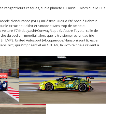
tes rangent leurs casques, sur la planète GT aussi… Alors que le TCR
monde d’endurance (WEC), millésime 2020, a été posé à Bahreïn.
ur le circuit de Sakhir et s’impose sans trop de peine au
 voiture #7 (Kobayashi/Conway/Lopez). L’autre Toyota, celle de
he du podium mondial, alors que la troisième revient au trio
En LMP2, United Autosport (Albuquerque/Hanson) sont titrés, en
en/Thim) qui s’imposent et en GTE AM, la victoire finale revient à