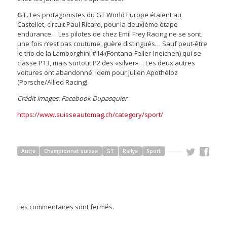
GT.
Les protagonistes du GT World Europe étaient au
Castellet, circuit Paul Ricard, pour la deuxième étape
endurance… Les pilotes de chez Emil Frey Racing ne se sont,
une fois n’est pas coutume, guère distingués… Sauf peut-être
le trio de la Lamborghini #14 (Fontana-Feller-Ineichen) qui se
classe P13, mais surtout P2 des «silver»… Les deux autres
voitures ont abandonné. Idem pour Julien Apothéloz
(Porsche/Allied Racing).
Crédit images: Facebook Dupasquier
https://www.suisseautomag.ch/category/sport/
Autre
Championnat suisse
GT
Rallye
Sport
Les commentaires sont fermés.