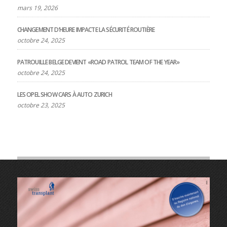
mars 19, 2026
CHANGEMENT D’HEURE IMPACTE LA SÉCURITÉ ROUTIÈRE
octobre 24, 2025
PATROUILLE BELGE DEVIENT «ROAD PATROL TEAM OF THE YEAR»
octobre 24, 2025
LES OPEL SHOW CARS À AUTO ZURICH
octobre 23, 2025