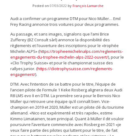
Posted on
07/03/2022
by
François Lamarche
Audi a confirmer un programme DTM pour Nico Müller… Emil
Frey Racing annonce trois voitures pour deux programmes.
Au passage, et sans images, signalons que l’ami Brice
Zufferey (BZ Consult sàrl) annonce la disponibilité des
règlements et l’ouverture des inscriptions pour le «trophée
Michelin ALPS» (
https://tropheemichelinalps.com/reglements-
engagements-du-trophee-michelin-alps-2022-ouvert/
), pour le
«Clio Trophy Suisse» et pour le championnat suisse des
rallyes junior. (
https://cliotrophysuisse.com/reglements-
engagement/
).
DTM. Avec l’intention de se battre pour le titre, l’équipe de
l’ancien pilote de Formule 1 Keke Rosberg alignera deux Audi
R8 LMS evo II en DTM. La première sera pour le Bernois Nico
Müller qui retrouve une équipe qu’il connaît bien. Vice-
champion en 2019 et 2020, Müller est un pilote clé du tourisme
allemand. «Nico est expérimenté et très rapide», estime
Kimmo Liimatainen, team principal. Quant à Müller il dit vouloir
poursuivre l’aventure commencée avec Rosberg en 2021 «je
veux faire partie des pilotes qui luttent pour le titre, de fait