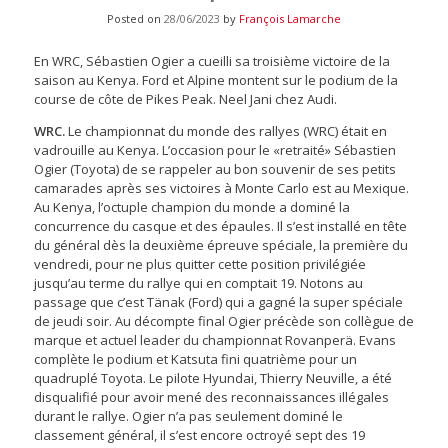
Posted on
28/06/2023
by
François Lamarche
En WRC, Sébastien Ogier a cueilli sa troisième victoire de la
saison au Kenya. Ford et Alpine montent sur le podium de la
course de côte de Pikes Peak. Neel Jani chez Audi.
WRC
.
Le championnat du monde des rallyes (WRC) était en
vadrouille au Kenya. L’occasion pour le «retraité» Sébastien
Ogier (Toyota) de se rappeler au bon souvenir de ses petits
camarades après ses victoires à Monte Carlo est au Mexique.
Au Kenya, l’octuple champion du monde a dominé la
concurrence du casque et des épaules. Il s’est installé en tête
du général dès la deuxième épreuve spéciale, la première du
vendredi, pour ne plus quitter cette position privilégiée
jusqu’au terme du rallye qui en comptait 19. Notons au
passage que c’est Tänak (Ford) qui a gagné la super spéciale
de jeudi soir. Au décompte final Ogier précède son collègue de
marque et actuel leader du championnat Rovanperä. Evans
complète le podium et Katsuta fini quatrième pour un
quadruplé Toyota. Le pilote Hyundai, Thierry Neuville, a été
disqualifié pour avoir mené des reconnaissances illégales
durant le rallye. Ogier n’a pas seulement dominé le
classement général, il s’est encore octroyé sept des 19