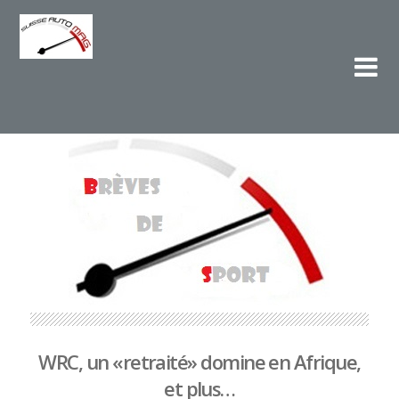
Su
L'e
WRC, un «retraité» domine en Afrique,
et plus…