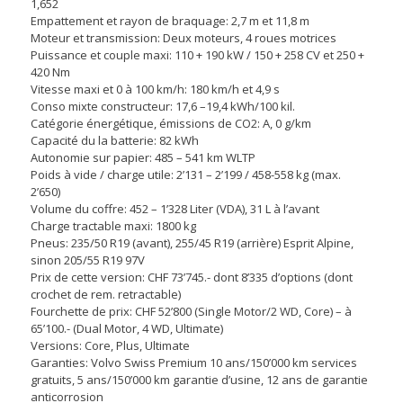
1,652
Empattement et rayon de braquage: 2,7 m et 11,8 m
Moteur et transmission: Deux moteurs, 4 roues motrices
Puissance et couple maxi: 110 + 190 kW / 150 + 258 CV et 250 +
420 Nm
Vitesse maxi et 0 à 100 km/h: 180 km/h et 4,9 s
Conso mixte constructeur: 17,6 –19,4 kWh/100 kil.
Catégorie énergétique, émissions de CO2: A, 0 g/km
Capacité du la batterie: 82 kWh
Autonomie sur papier: 485 – 541 km WLTP
Poids à vide / charge utile: 2’131 – 2’199 / 458-558 kg (max.
2’650)
Volume du coffre: 452 – 1’328 Liter (VDA), 31 L à l’avant
Charge tractable maxi: 1800 kg
Pneus: 235/50 R19 (avant), 255/45 R19 (arrière) Esprit Alpine,
sinon 205/55 R19 97V
Prix de cette version: CHF 73’745.- dont 8’335 d’options (dont
crochet de rem. retractable)
Fourchette de prix: CHF 52’800 (Single Motor/2 WD, Core) – à
65’100.- (Dual Motor, 4 WD, Ultimate)
Versions: Core, Plus, Ultimate
Garanties: Volvo Swiss Premium 10 ans/150’000 km services
gratuits, 5 ans/150’000 km garantie d’usine, 12 ans de garantie
anticorrosion