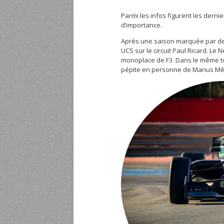
Parmi les infos figurent les derni
d’importance.
Après une saison marquée par des 
UCS sur le circuit Paul Ricard. L
monoplace de F3. Dans le même to
pépite en personne de Marius Mé