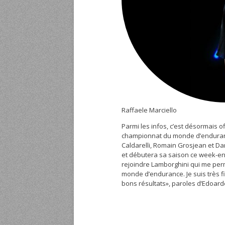
Raffaele Marciello
Parmi les infos, c’est désormais 
championnat du monde d’endurance
Caldarelli, Romain Grosjean et Da
et débutera sa saison ce week-end
rejoindre Lamborghini qui me per
monde d’endurance. Je suis très f
bons résultats», paroles d’Edoard