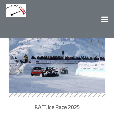
Su
L'e
F.A.T. Ice Race 2025