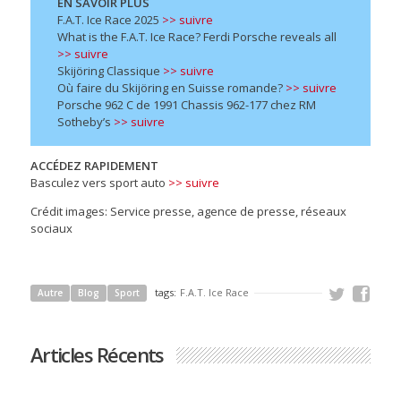
EN SAVOIR PLUS
F.A.T. Ice Race 2025
>> suivre
What is the F.A.T. Ice Race? Ferdi Porsche reveals all
>> suivre
Skijöring Classique
>> suivre
Où faire du Skijöring en Suisse romande?
>> suivre
Porsche 962 C de 1991 Chassis 962-177 chez RM
Sotheby’s
>> suivre
ACCÉDEZ RAPIDEMENT
Basculez vers sport auto
>> suivre
Crédit images: Service presse, agence de presse, réseaux
sociaux
tags:
F.A.T. Ice Race
Autre
Blog
Sport
Articles Récents