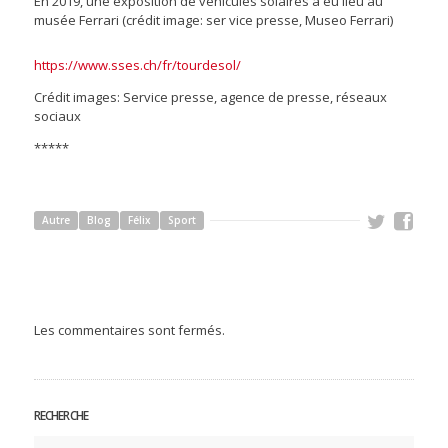
En 2019, une exposition de véhicules solaires a eu lieu au
musée Ferrari (crédit image: ser vice presse, Museo Ferrari)
https://www.sses.ch/fr/tourdesol/
Crédit images: Service presse, agence de presse, réseaux
sociaux
*****
Autre
Blog
Félix
Sport
Les commentaires sont fermés.
RECHERCHE