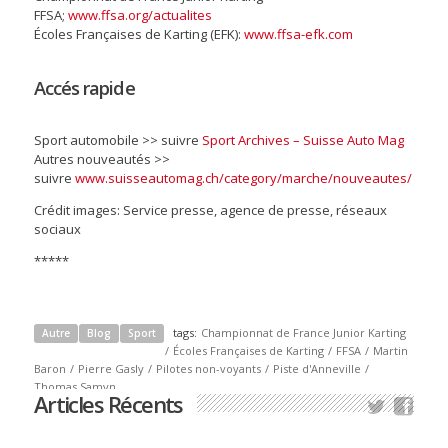
FFSA;
www.ffsa.org/actualites
Écoles Françaises de Karting (EFK):
www.ffsa-efk.com
Accés rapide
Sport automobile >> suivre
Sport Archives – Suisse Auto Mag
Autres nouveautés >>
suivre
www.suisseautomag.ch/category/marche/nouveautes/
Crédit images: Service presse, agence de presse, réseaux
sociaux
*****
tags:
Championnat de France Junior Karting
Autre
Blog
Sport
/
Écoles Françaises de Karting
/
FFSA
/
Martin
Baron
/
Pierre Gasly
/
Pilotes non-voyants
/
Piste d'Anneville
/
Thomas Samyn
Articles Récents