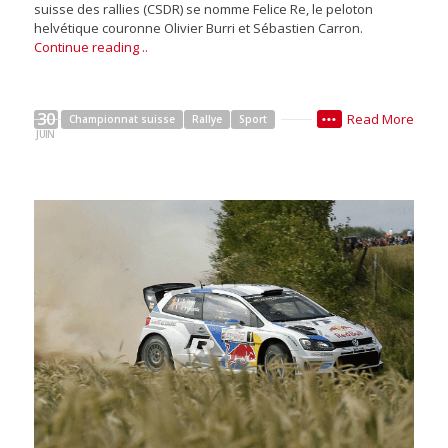
suisse des rallies (CSDR) se nomme Felice Re, le peloton
helvétique couronne Olivier Burri et Sébastien Carron.
Continue reading ..
30
Read More
Championnat suisse
Rallye
Sport
•••
JUIN