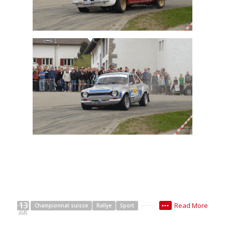
Rallye historique. Olivier Gillet
Rallye historique. Florian Gonon
13
Read More
Championnat suisse
Rallye
Sport
•••
AVR