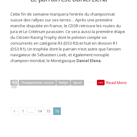
Cette fin de semaine marquera l’entrée du championnat
suisse des rallyes sur ses terres… Après une première
manche disputée en France, le CDSR retrouve les routes du
Jura et Le Critérium jurassien. Ce sera aussi la première étape
du Citroën Racing Trophy dont le peloton compte six
concurrents en catégorie R3 (DS3 R3) et huit en division R1
(DS3 R1). Un trophée dont le parrain n’est autre que l’ancien
navigateur de Sébastien Loeb, et également nonuple
champion mondial, le Monégasque
Daniel Elena.
10
Read More
Championnat suisse
Rallye
Sport
•••
AVR
1
…
14
15
16