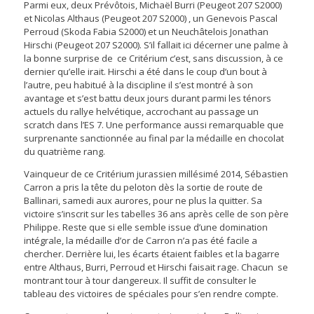
Parmi eux, deux Prévôtois, Michaël Burri (Peugeot 207 S2000)
et Nicolas Althaus (Peugeot 207 S2000) , un Genevois Pascal
Perroud (Skoda Fabia S2000) et un Neuchâtelois Jonathan
Hirschi (Peugeot 207 S2000). S’il fallait ici décerner une palme à
la bonne surprise de ce Critérium c’est, sans discussion, à ce
dernier qu’elle irait. Hirschi a été dans le coup d’un bout à
l’autre, peu habitué à la discipline il s’est montré à son
avantage et s’est battu deux jours durant parmi les ténors
actuels du rallye helvétique, accrochant au passage un
scratch dans l’ES 7. Une performance aussi remarquable que
surprenante sanctionnée au final par la médaille en chocolat
du quatrième rang.
Vainqueur de ce Critérium jurassien millésimé 2014, Sébastien
Carron a pris la tête du peloton dès la sortie de route de
Ballinari, samedi aux aurores, pour ne plus la quitter. Sa
victoire s’inscrit sur les tabelles 36 ans après celle de son père
Philippe. Reste que si elle semble issue d’une domination
intégrale, la médaille d’or de Carron n’a pas été facile a
chercher. Derrière lui, les écarts étaient faibles et la bagarre
entre Althaus, Burri, Perroud et Hirschi faisait rage. Chacun se
montrant tour à tour dangereux. Il suffit de consulter le
tableau des victoires de spéciales pour s’en rendre compte.