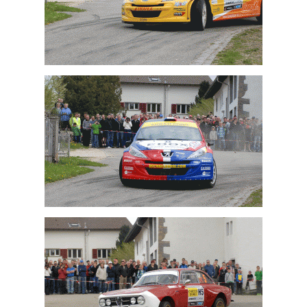
Sébastien Carron
Michaël Burri