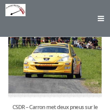
Su
L'e
CSDR – Carron met deux pneus sur le