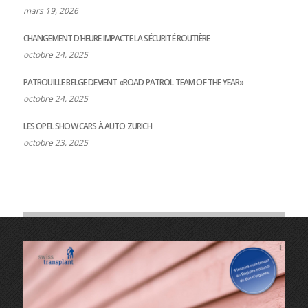
mars 19, 2026
CHANGEMENT D’HEURE IMPACTE LA SÉCURITÉ ROUTIÈRE
octobre 24, 2025
PATROUILLE BELGE DEVIENT «ROAD PATROL TEAM OF THE YEAR»
octobre 24, 2025
LES OPEL SHOW CARS À AUTO ZURICH
octobre 23, 2025