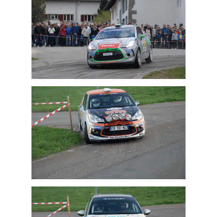
Cédric Althaus
Jonathan Scheidegger
Jérémy Jamet