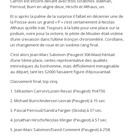
Carron est encore devant avec trois scratches. Ballinari,
Perroud, Burri en aligne deux, Hirschi et Althaus, un.
Et si après la palme de la surprise il fallait en décerner une de
la Poisse avec un grand « P » c’est certainement à Nicolas
Althaus qu’elle irait. Toujours à la lutte pour une place sur la
podium, voire pour la victoire, le pilote de Moutier était victime
d’une crevaison dans l’ultime tronçon chronométré. Corollaire,
un changement de roue et un sixième rang final.
C’est alors Jean-Marc Salomon (Peugeot 306 Maxi) héritait
d’une 5ème place, certes représentative des qualités
intrinsèques du bonhomme, mais difficilement inimaginable
au départ, tant les S2000 faisaient figure d’épouvantail.
Classement final, top cinq.
1. Sébastien Carron/Lucien Revaz (Peugeot) 1h47’30.
2. Michaël Burri/Anderson Levrati (Peugeot) à 15 sec.
3. Pascal Perroud/Sandra Fargier (Skoda) à 37 sec.
4. Jonathan Hirschi/Nicolas Klinger (Peugeot) à 57 sec.
5. Jean-Marc Salomon/David Comment (Peugeot) à 2’58.