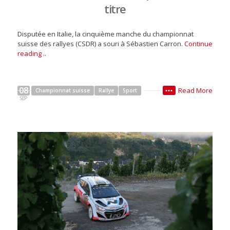
titre
Disputée en Italie, la cinquième manche du championnat
suisse des rallyes (CSDR) a souri à Sébastien Carron.
Continue
reading ..
08
Read More
Championnat suisse
Rallye
Sport
•••
SEP