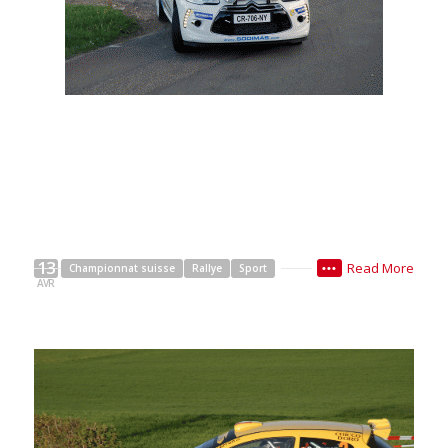
Philippe Aurange
13
Read More
Championnat suisse
Rallye
Sport
•••
AVR