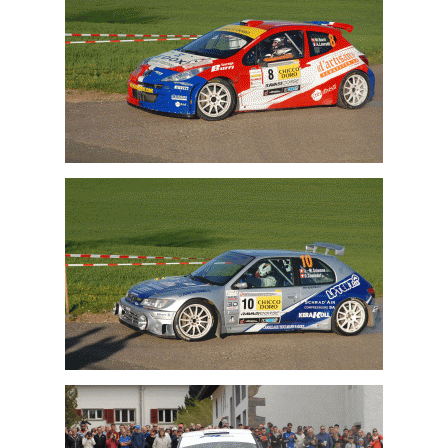
Jonathan Hirschi
Michaël Burri
Jean-Marc Salomon