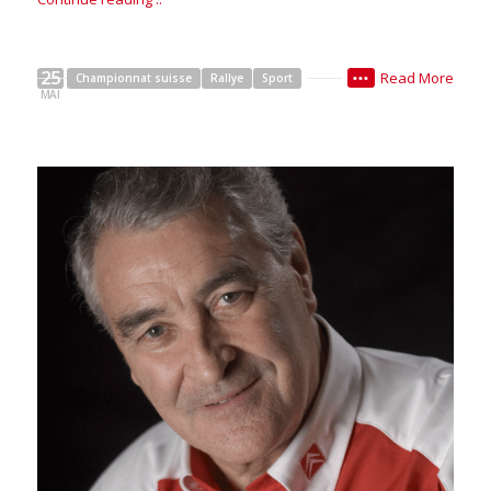
25
Read More
Championnat suisse
Rallye
Sport
•••
MAI