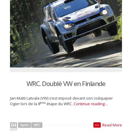
WRC. Doublé VW en Finlande
Jari-Matti Latvala (VW) s’est imposé devant son coéquipier
ème
Ogier lors de la 8
étape du WRC.
Continue reading ..
04
Read More
Sport
WRC
•••
AOÛT