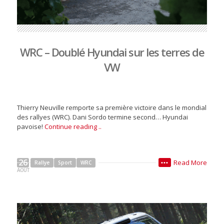
WRC – Doublé Hyundai sur les terres de
VW
Thierry Neuville remporte sa première victoire dans le mondial
des rallyes (WRC). Dani Sordo termine second… Hyundai
pavoise!
Continue reading ..
26
Read More
Rallye
Sport
WRC
•••
AOÛT