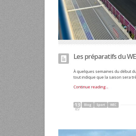
Les préparatifs du W
À quelques semaines du début du
tout indique que la saison sera tr
Continue reading ..
13
Blog
Sport
WEC
FÉV