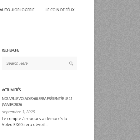
AUTO-HORLOGERIE
LE COIN DE FÉLIX
 Mag
'automobile et du sport éponyme
RECHERCHE
ACTUALITÉS
NOUVELLE VOLVO EX60 SERA PRÉSENTÉE LE 21
JANVIER 2026
septembre 3, 2025
Le compte à rebours a démarré: la
Volvo EX60 sera dévoil ...