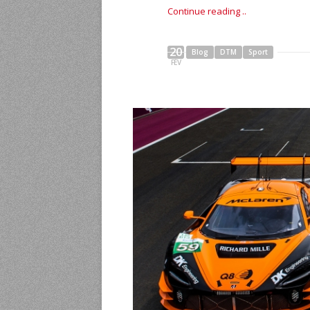
Continue reading ..
20
Blog
DTM
Sport
FÉV