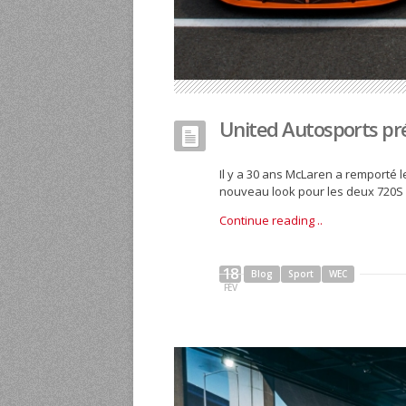
United Autosports pr
Il y a 30 ans McLaren a remporté 
nouveau look pour les deux 720S 
Continue reading ..
18
Blog
Sport
WEC
FÉV